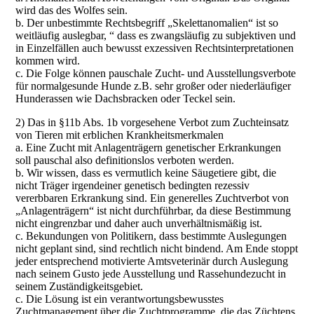
wird das des Wolfes sein.
b. Der unbestimmte Rechtsbegriff „Skelettanomalien“ ist so
weitläufig auslegbar, “ dass es zwangsläufig zu subjektiven und
in Einzelfällen auch bewusst exzessiven Rechtsinterpretationen
kommen wird.
c. Die Folge können pauschale Zucht- und Ausstellungsverbote
für normalgesunde Hunde z.B. sehr großer oder niederläufiger
Hunderassen wie Dachsbracken oder Teckel sein.
2) Das in §11b Abs. 1b vorgesehene Verbot zum Zuchteinsatz
von Tieren mit erblichen Krankheitsmerkmalen
a. Eine Zucht mit Anlagenträgern genetischer Erkrankungen
soll pauschal also definitionslos verboten werden.
b. Wir wissen, dass es vermutlich keine Säugetiere gibt, die
nicht Träger irgendeiner genetisch bedingten rezessiv
vererbbaren Erkrankung sind. Ein generelles Zuchtverbot von
„Anlagenträgern“ ist nicht durchführbar, da diese Bestimmung
nicht eingrenzbar und daher auch unverhältnismäßig ist.
c. Bekundungen von Politikern, dass bestimmte Auslegungen
nicht geplant sind, sind rechtlich nicht bindend. Am Ende stoppt
jeder entsprechend motivierte Amtsveterinär durch Auslegung
nach seinem Gusto jede Ausstellung und Rassehundezucht in
seinem Zuständigkeitsgebiet.
c. Die Lösung ist ein verantwortungsbewusstes
Zuchtmanagement über die Zuchtprogramme, die das Züchtens