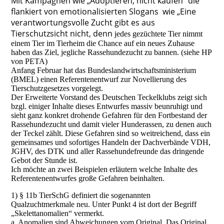
Mit Kampagnen wie „Adoptieren, nicht kaufen“ die
flankiert von emotionalisierten Slogans wie „Eine
verantwortungsvolle Zucht gibt es aus
Tierschutzsicht nicht, denn
jedes gezüchtete Tier nimmt
einem Tier im Tierheim die Chance auf ein neues Zuhause
haben das Ziel, jegliche Rassehundezucht zu bannen. (siehe HP
von PETA)
Anfang Februar hat das Bundeslandwirtschaftsministerium
(BMEL) einen Referentenentwurf zur Novellierung des
Tierschutzgesetzes vorgelegt.
Der Erweiterte Vorstand des Deutschen Teckelklubs zeigt sich
bzgl. einiger Inhalte dieses Entwurfes massiv beunruhigt und
sieht ganz konkret drohende Gefahren für den Fortbestand der
Rassehundezucht und damit vieler Hunderassen, zu denen auch
der Teckel zählt. Diese Gefahren sind so weitreichend, dass ein
gemeinsames und sofortiges Handeln der Dachverbände VDH,
JGHV, des DTK und aller Rassehundefreunde das dringende
Gebot der Stunde ist.
Ich möchte an zwei Beispielen erläutern welche Inhalte des
Referentenentwurfes große Gefahren beinhalten.
1) § 11b TierSchG definiert die sogenannten
Qualzuchtmerkmale neu. Unter Punkt 4 ist dort der Begriff
„Skelettanomalien“ vermerkt.
a. Anomalien sind Abweichungen vom Original. Das Original