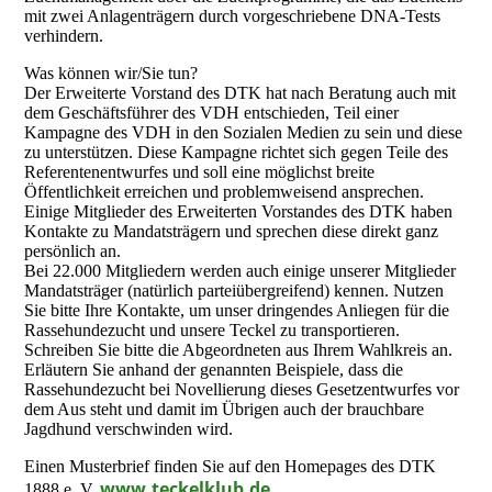
mit zwei Anlagenträgern durch vorgeschriebene DNA-Tests
verhindern.
Was können wir/Sie tun?
Der Erweiterte Vorstand des DTK hat nach Beratung auch mit
dem Geschäftsführer des VDH entschieden, Teil einer
Kampagne des VDH in den Sozialen Medien zu sein und diese
zu unterstützen. Diese Kampagne richtet sich gegen Teile des
Referentenentwurfes und soll eine möglichst breite
Öffentlichkeit erreichen und problemweisend ansprechen.
Einige Mitglieder des Erweiterten Vorstandes des DTK haben
Kontakte zu Mandatsträgern und sprechen diese direkt ganz
persönlich an.
Bei 22.000 Mitgliedern werden auch einige unserer Mitglieder
Mandatsträger (natürlich parteiübergreifend) kennen. Nutzen
Sie bitte Ihre Kontakte, um unser dringendes Anliegen für die
Rassehundezucht und unsere Teckel zu transportieren.
Schreiben Sie bitte die Abgeordneten aus Ihrem Wahlkreis an.
Erläutern Sie anhand der genannten Beispiele, dass die
Rassehundezucht bei Novellierung dieses Gesetzentwurfes vor
dem Aus steht und damit im Übrigen auch der brauchbare
Jagdhund verschwinden wird.
Einen Musterbrief finden Sie auf den Homepages des DTK
www.teckelklub.de
1888 e. V.